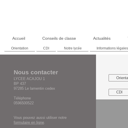
Accueil
Conseils de classe
Actualités
Orientation
CDI
Notre lycée
Informations légale
Nous contacter
Orienta
LYCEE ACAJOU 1
BP 437
97285 Le lamentin cedex
CDI
Téléphone
0596500522
Vous pouvez aussi utiliser notre
formulaire en ligne
.